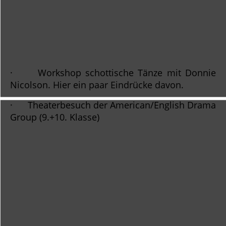
qr code_1
· Workshop schottische Tänze mit Donnie
Nicolson. Hier ein paar Eindrücke davon.
· Theaterbesuch der American/English Drama
Group (9.+10. Klasse)