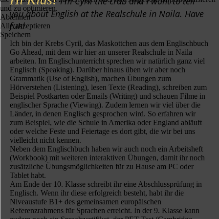
I'm Cyril the crab and I want to tell
und zu optimieren.
you about English at the Realschule in Naila. Have
Ablehnen
fun!
Alle akzeptieren
Speichern
Ich bin der Krebs Cyril, das Maskottchen aus dem Englischbuch
Go Ahead, mit dem wir hier an unserer Realschule in Naila
arbeiten. Im Englischunterricht sprechen wir natürlich ganz viel
Englisch (Speaking). Darüber hinaus üben wir aber noch
Grammatik (Use of English), machen Übungen zum
Hörverstehen (Listening), lesen Texte (Reading), schreiben zum
Beispiel Postkarten oder Emails (Writing) und schauen Filme in
englischer Sprache (Viewing). Zudem lernen wir viel über die
Länder, in denen Englisch gesprochen wird. So erfahren wir
zum Beispiel, wie die Schule in Amerika oder England abläuft
oder welche Feste und Feiertage es dort gibt, die wir bei uns
vielleicht nicht kennen.
Neben dem Englischbuch haben wir auch noch ein Arbeitsheft
(Workbook) mit weiteren interaktiven Übungen, damit ihr noch
zusätzliche Übungsmöglichkeiten für zu Hause am PC oder
Tablet habt.
Am Ende der 10. Klasse schreibt ihr eine Abschlussprüfung in
Englisch. Wenn ihr diese erfolgreich besteht, habt ihr die
Niveaustufe B1+ des gemeinsamen europäischen
Referenzrahmens für Sprachen erreicht. In der 9. Klasse kann