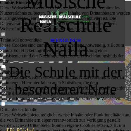
Musische
Cookie-Einstellungen
Diese Webseite verwendet Cookies, um Besuchern ein optimales
Nutzererlebnis zu bieten. Bestimmte Inhalte von Drittanbietern werden
Realschule
nur angezeigt, wenn die entsprechende Option aktiviert ist. Die
Datenverarbeitung kann dann auch in einem Drittland erfolgen.
Weitere Informationen hierzu in der Datenschutzerklärung.
Naila
Technisch notwendige
ENGLISCH
Diese Cookies sind zum Betrieb der Webseite notwendig, z.B. zum
Schutz vor Hackerangriffen und zur Gewährleistung eines
konsistenten und der Nachfrage angepassten Erscheinungsbilds der
Seite.
Die Schule mit der
Analytische
Diese Cookies werden verwendet, um das Nutzererlebnis weiter zu
optimieren. Hierunter fallen auch Statistiken, die dem
besonderen Note
Webseitenbetreiber von Drittanbietern zur Verfügung gestellt werden,
sowie die Ausspielung von personalisierter Werbung durch die
Nachverfolgung der Nutzeraktivität über verschiedene Webseiten.
Drittanbieter-Inhalte
Diese Webseite bietet möglicherweise Inhalte oder Funktionalitäten an,
die von Drittanbietern eigenverantwortlich zur Verfügung gestellt
werden. Diese Drittanbieter können eigene Cookies setzen, z.B. um
Hi Kids!
die Nutzeraktivität zu verfolgen oder ihre Angebote zu personalisieren